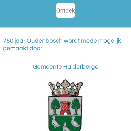
Ontdek
750 jaar Oudenbosch wordt mede mogelijk
gemaakt door
Gemeente Halderberge